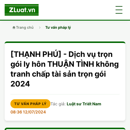
Trang chủ
Tư vấn pháp lý
GIỚI THIỆU
[THẠNH PHÚ] - Dịch vụ trọn
LUẬT SƯ
DÂN SỰ
gói ly hôn THUẬN TÌNH không
tranh chấp tài sản trọn gói
CHUYÊN VIÊN
DOANH NGHIỆP
DÂN SỰ
2024
TUYỂN DỤNG
ĐẤT ĐAI
DỊCH VỤ
SOẠN ĐƠN
Tác giả:
Luật sư Triết Nam
TƯ VẤN PHÁP LÝ
GIẤY PHÉP CON
DOANH NGHIỆP
DI CHÚC
LY HÔN
08:36 12/07/2024
HÌNH SỰ
ĐẤT ĐAI
VISA
DÂN SỰ