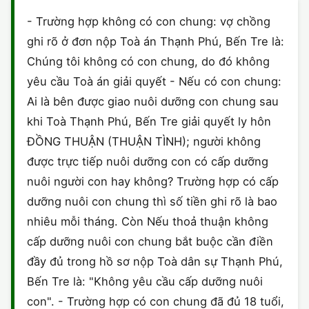
HÔN NHÂN VÀ GIA ĐÌNH
GIẤY PHÉP CON
ĐĂNG KÝ XE
- Trường hợp không có con chung: vợ chồng
ĐẤT ĐAI
ghi rõ ở đơn nộp Toà án Thạnh Phú, Bến Tre là:
LAO ĐỘNG
HÀNH CHÍNH
HÀNH CHÍNH
HÌNH SỰ
Chúng tôi không có con chung, do đó không
SỞ HỮU TRÍ TUỆ
yêu cầu Toà án giải quyết - Nếu có con chung:
HÌNH SỰ
DOANH NGHIỆP
HỢP ĐỒNG
Ai là bên được giao nuôi dưỡng con chung sau
THUẾ - BẢO HIỂM
HÔN NHÂN - GIA ĐÌNH
khi Toà Thạnh Phú, Bến Tre giải quyết ly hôn
HỘ KINH DOANH
TỐ TỤNG
ĐỒNG THUẬN (THUẬN TÌNH); người không
LAO ĐỘNG
SỞ HỮU TRÍ TUỆ
KHÁC
được trực tiếp nuôi dưỡng con có cấp dưỡng
nuôi người con hay không? Trường hợp có cấp
SỞ HỮU TRÍ TUỆ
LÝ LỊCH TƯ PHÁP
dưỡng nuôi con chung thì số tiền ghi rõ là bao
THỪA KẾ - DI CHÚC
nhiêu mỗi tháng. Còn Nếu thoả thuận không
TRÍCH LỤC HỘ TỊCH
cấp dưỡng nuôi con chung bắt buộc cần điền
THUẾ VÀ KẾ TOÁN
CÔNG BỐ SẢN PHẨM
đầy đủ trong hồ sơ nộp Toà dân sự Thạnh Phú,
Bến Tre là: "Không yêu cầu cấp dưỡng nuôi
GIẤY PHÉP LAO ĐỘNG
con". - Trường hợp có con chung đã đủ 18 tuổi,