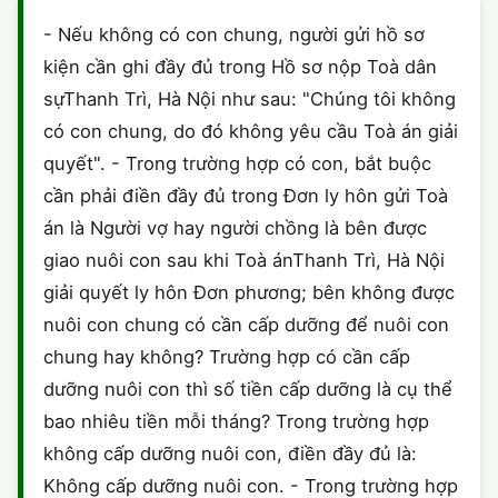
HÔN NHÂN VÀ GIA ĐÌNH
GIẤY PHÉP CON
ĐĂNG KÝ XE
- Nếu không có con chung, người gửi hồ sơ
ĐẤT ĐAI
kiện cần ghi đầy đủ trong Hồ sơ nộp Toà dân
LAO ĐỘNG
HÀNH CHÍNH
HÀNH CHÍNH
HÌNH SỰ
sựThanh Trì, Hà Nội như sau: "Chúng tôi không
SỞ HỮU TRÍ TUỆ
có con chung, do đó không yêu cầu Toà án giải
HÌNH SỰ
DOANH NGHIỆP
HỢP ĐỒNG
quyết". - Trong trường hợp có con, bắt buộc
THUẾ - BẢO HIỂM
HÔN NHÂN - GIA ĐÌNH
cần phải điền đầy đủ trong Đơn ly hôn gửi Toà
HỘ KINH DOANH
TỐ TỤNG
án là Người vợ hay người chồng là bên được
LAO ĐỘNG
SỞ HỮU TRÍ TUỆ
KHÁC
giao nuôi con sau khi Toà ánThanh Trì, Hà Nội
giải quyết ly hôn Đơn phương; bên không được
SỞ HỮU TRÍ TUỆ
LÝ LỊCH TƯ PHÁP
nuôi con chung có cần cấp dưỡng để nuôi con
THỪA KẾ - DI CHÚC
chung hay không? Trường hợp có cần cấp
TRÍCH LỤC HỘ TỊCH
dưỡng nuôi con thì số tiền cấp dưỡng là cụ thể
THUẾ VÀ KẾ TOÁN
CÔNG BỐ SẢN PHẨM
bao nhiêu tiền mỗi tháng? Trong trường hợp
không cấp dưỡng nuôi con, điền đầy đủ là:
GIẤY PHÉP LAO ĐỘNG
Không cấp dưỡng nuôi con. - Trong trường hợp