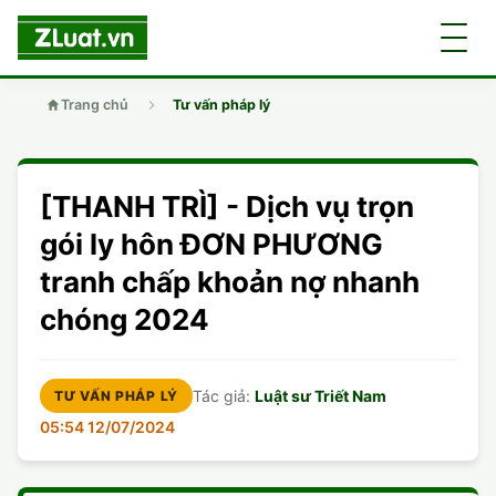
Trang chủ
Tư vấn pháp lý
GIỚI THIỆU
[THANH TRÌ] - Dịch vụ trọn
LUẬT SƯ
DÂN SỰ
gói ly hôn ĐƠN PHƯƠNG
tranh chấp khoản nợ nhanh
CHUYÊN VIÊN
DOANH NGHIỆP
DÂN SỰ
chóng 2024
TUYỂN DỤNG
ĐẤT ĐAI
DỊCH VỤ
SOẠN ĐƠN
Tác giả:
Luật sư Triết Nam
TƯ VẤN PHÁP LÝ
GIẤY PHÉP CON
DOANH NGHIỆP
DI CHÚC
LY HÔN
05:54 12/07/2024
HÌNH SỰ
ĐẤT ĐAI
VISA
DÂN SỰ