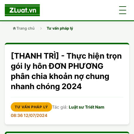
Trang chủ
Tư vấn pháp lý
GIỚI THIỆU
[THANH TRÌ] - Thực hiện trọn
LUẬT SƯ
DÂN SỰ
gói ly hôn ĐƠN PHƯƠNG
phân chia khoản nợ chung
CHUYÊN VIÊN
DOANH NGHIỆP
DÂN SỰ
nhanh chóng 2024
TUYỂN DỤNG
ĐẤT ĐAI
DỊCH VỤ
SOẠN ĐƠN
Tác giả:
Luật sư Triết Nam
TƯ VẤN PHÁP LÝ
GIẤY PHÉP CON
DOANH NGHIỆP
DI CHÚC
DÂN SỰ
08:36 12/07/2024
HÌNH SỰ
ĐẤT ĐAI
VISA
ĐẤT ĐAI