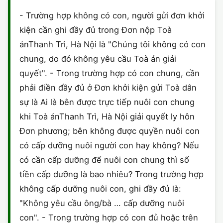
HÔN NHÂN VÀ GIA ĐÌNH
GIẤY PHÉP CON
ĐĂNG KÝ XE
- Trường hợp không có con, người gửi đơn khởi
HÌNH SỰ
kiện cần ghi đầy đủ trong Đơn nộp Toà
LAO ĐỘNG
HÀNH CHÍNH
HÀNH CHÍNH
HÔN NHÂN GIA ĐÌNH
ánThanh Trì, Hà Nội là "Chúng tôi không có con
SỞ HỮU TRÍ TUỆ
chung, do đó không yêu cầu Toà án giải
HÌNH SỰ
DOANH NGHIỆP
MẪU HỢP ĐỒNG
quyết". - Trong trường hợp có con chung, cần
THUẾ - BẢO HIỂM
HÔN NHÂN - GIA ĐÌNH
phải điền đầy đủ ở Đơn khởi kiện gửi Toà dân
HỘ KINH DOANH
MẪU KHÁC
sự là Ai là bên được trực tiếp nuôi con chung
LAO ĐỘNG
SỞ HỮU TRÍ TUỆ
VĂN BẢN TỐ TỤNG
khi Toà ánThanh Trì, Hà Nội giải quyết ly hôn
Đơn phương; bên không được quyền nuôi con
SỞ HỮU TRÍ TUỆ
LÝ LỊCH TƯ PHÁP
có cấp dưỡng nuôi người con hay không? Nếu
THỪA KẾ - DI CHÚC
có cần cấp dưỡng để nuôi con chung thì số
TRÍCH LỤC HỘ TỊCH
tiền cấp dưỡng là bao nhiêu? Trong trường hợp
THUẾ VÀ KẾ TOÁN
CÔNG BỐ SẢN PHẨM
không cấp dưỡng nuôi con, ghi đầy đủ là:
"Không yêu cầu ông/bà … cấp dưỡng nuôi
GIẤY PHÉP LAO ĐỘNG
con". - Trong trường hợp có con đủ hoặc trên