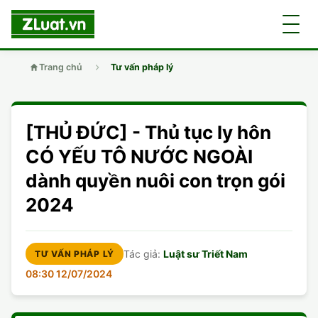
Trang chủ
Tư vấn pháp lý
GIỚI THIỆU
[THỦ ĐỨC] - Thủ tục ly hôn
LUẬT SƯ
DÂN SỰ
CÓ YẾU TÔ NƯỚC NGOÀI
dành quyền nuôi con trọn gói
CHUYÊN VIÊN
DOANH NGHIỆP
DÂN SỰ
2024
TUYỂN DỤNG
ĐẤT ĐAI
DỊCH VỤ
SOẠN ĐƠN
Tác giả:
Luật sư Triết Nam
TƯ VẤN PHÁP LÝ
GIẤY PHÉP CON
DOANH NGHIỆP
DI CHÚC
DÂN SỰ
08:30 12/07/2024
HÌNH SỰ
ĐẤT ĐAI
VISA
ĐẤT ĐAI