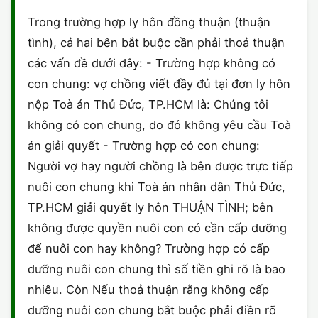
HÔN NHÂN VÀ GIA ĐÌNH
GIẤY PHÉP CON
ĐĂNG KÝ XE
Trong trường hợp ly hôn đồng thuận (thuận
HÌNH SỰ
tình), cả hai bên bắt buộc cần phải thoả thuận
LAO ĐỘNG
HÀNH CHÍNH
HÀNH CHÍNH
HÔN NHÂN GIA ĐÌNH
các vấn đề dưới đây: - Trường hợp không có
SỞ HỮU TRÍ TUỆ
con chung: vợ chồng viết đầy đủ tại đơn ly hôn
HÌNH SỰ
DOANH NGHIỆP
MẪU HỢP ĐỒNG
nộp Toà án Thủ Đức, TP.HCM là: Chúng tôi
THUẾ - BẢO HIỂM
HÔN NHÂN - GIA ĐÌNH
không có con chung, do đó không yêu cầu Toà
HỘ KINH DOANH
MẪU KHÁC
án giải quyết - Trường hợp có con chung:
LAO ĐỘNG
SỞ HỮU TRÍ TUỆ
VĂN BẢN TỐ TỤNG
Người vợ hay người chồng là bên được trực tiếp
nuôi con chung khi Toà án nhân dân Thủ Đức,
SỞ HỮU TRÍ TUỆ
LÝ LỊCH TƯ PHÁP
TP.HCM giải quyết ly hôn THUẬN TÌNH; bên
THỪA KẾ - DI CHÚC
không được quyền nuôi con có cần cấp dưỡng
TRÍCH LỤC HỘ TỊCH
để nuôi con hay không? Trường hợp có cấp
THUẾ VÀ KẾ TOÁN
CÔNG BỐ SẢN PHẨM
dưỡng nuôi con chung thì số tiền ghi rõ là bao
nhiêu. Còn Nếu thoả thuận rằng không cấp
GIẤY PHÉP LAO ĐỘNG
dưỡng nuôi con chung bắt buộc phải điền rõ