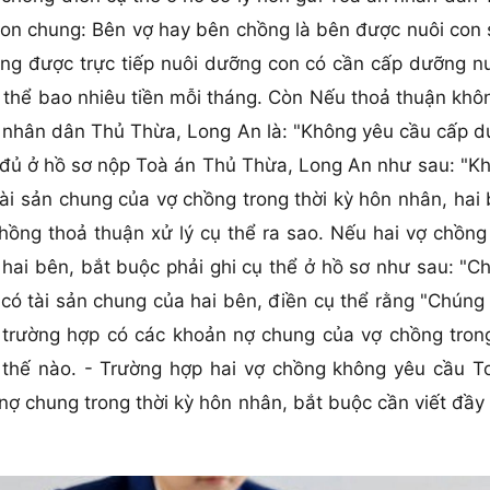
con chung: Bên vợ hay bên chồng là bên được nuôi con 
ng được trực tiếp nuôi dưỡng con có cần cấp dưỡng n
 cụ thể bao nhiêu tiền mỗi tháng. Còn Nếu thoả thuận k
n nhân dân Thủ Thừa, Long An là: "Không yêu cầu cấp d
y đủ ở hồ sơ nộp Toà án Thủ Thừa, Long An như sau: "Kh
tài sản chung của vợ chồng trong thời kỳ hôn nhân, hai
chồng thoả thuận xử lý cụ thể ra sao. Nếu hai vợ chồ
hai bên, bắt buộc phải ghi cụ thể ở hồ sơ như sau: "C
 có tài sản chung của hai bên, điền cụ thể rằng "Chún
ng trường hợp có các khoản nợ chung của vợ chồng tron
ư thế nào. - Trường hợp hai vợ chồng không yêu cầu 
 nợ chung trong thời kỳ hôn nhân, bắt buộc cần viết đầ