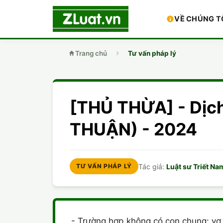
VỀ CHÚNG T
Trang chủ
Tư vấn pháp lý
[THỦ THỪA] - Dịch
THUẬN) - 2024
Tác giả:
Luật sư Triết Na
TƯ VẤN PHÁP LÝ
- Trường hợp không có con chung: vợ 