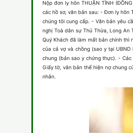
Nộp đơn ly hôn THUẬN TÌNH (ĐỒNG T
các hồ sơ, văn bản sau: - Đơn ly hô
chúng tôi cung cấp. - Văn bản yêu cầ
nghị Toà dân sự Thủ Thừa, Long An To
Quý Khách đã làm mất bản chính thì 
của cả vợ và chồng (sao y tại UBND 
chung (bản sao y chứng thực). - Các 
Giấy tờ, văn bản thể hiện nợ chung 
nhân.