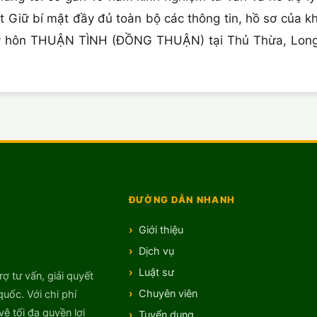
t Giữ bí mật đầy đủ toàn bộ các thông tin, hồ sơ của 
i ly hôn THUẬN TÌNH (ĐỒNG THUẬN) tại Thủ Thừa, Long 
ĐƯỜNG DẪN NHANH
Giới thiệu
Dịch vụ
Luật sư
rợ tư vấn, giải quyết
Chuyên viên
quốc. Với chi phí
ệ tối đa quyền lợi
Tuyển dụng