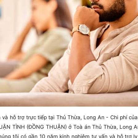
n và hỗ trợ trực tiếp tại Thủ Thừa, Long An - Chi phí của
THUẬN TÌNH (ĐỒNG THUẬN) ở Toà án Thủ Thừa, Long An l
 chúng tôi có gần 10 năm kinh nghiệm tư vấn và hỗ tr