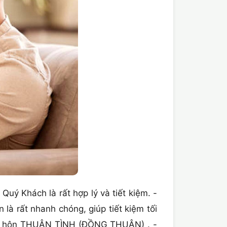
 Quý Khách là rất hợp lý và tiết kiệm. -
à rất nhanh chóng, giúp tiết kiệm tối
ợ ly hôn THUẬN TÌNH (ĐỒNG THUẬN) . -