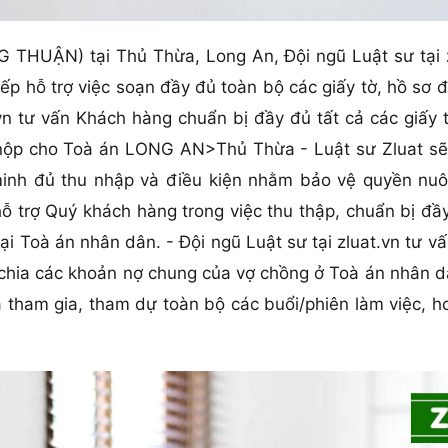
THUẬN) tại Thủ Thừa, Long An, Đội ngũ Luật sư tại zl
tiếp hỗ trợ việc soạn đầy đủ toàn bộ các giấy tờ, hồ s
.vn tư vấn Khách hàng chuẩn bị đầy đủ tất cả các giấy 
 cho Toà án LONG AN>Thủ Thừa - Luật sư Zluat sẽ t
nh đủ thu nhập và điều kiện nhằm bảo vệ quyền nuôi
hỗ trợ Quý khách hàng trong việc thu thập, chuẩn bị đ
tại Toà án nhân dân. - Đội ngũ Luật sư tại zluat.vn tư 
 chia các khoản nợ chung của vợ chồng ở Toà án nhân d
tham gia, tham dự toàn bộ các buổi/phiên làm việc, ho