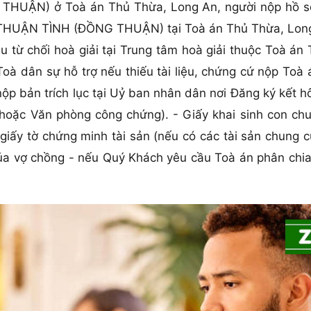
HUẬN) ở Toà án Thủ Thừa, Long An, người nộp hồ sơ 
n THUẬN TÌNH (ĐỒNG THUẬN) tại Toà án Thủ Thừa, Long
u từ chối hoà giải tại Trung tâm hoà giải thuộc Toà á
à dân sự hỗ trợ nếu thiếu tài liệu, chứng cứ nộp Toà 
nộp bản trích lục tại Uỷ ban nhân dân nơi Đăng ký kết
hoặc Văn phòng công chứng). - Giấy khai sinh con chu
giấy tờ chứng minh tài sản (nếu có các tài sản chung c
của vợ chồng - nếu Quý Khách yêu cầu Toà án phân chia