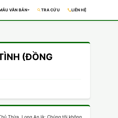
MẪU VĂN BẢN
TRA CỨU
LIÊN HỆ
N TÌNH (ĐỒNG
Thủ Thừa, Long An là: Chúng tôi không