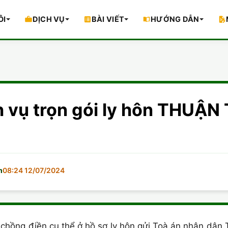
ÔI
DỊCH VỤ
BÀI VIẾT
HƯỚNG DẪN
 vụ trọn gói ly hôn THUẬ
m
08:24 12/07/2024
chồng điền cụ thể ở hồ sơ ly hôn gửi Toà án nhân dân 