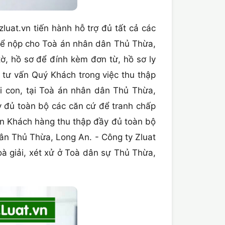
uat.vn tiến hành hỗ trợ đủ tất cả các
ơ để nộp cho Toà án nhân dân Thủ Thừa,
tờ, hồ sơ để đính kèm đơn từ, hồ sơ ly
ư vấn Quý Khách trong việc thu thập
 con, tại Toà án nhân dân Thủ Thừa,
ầy đủ toàn bộ các căn cứ để tranh chấp
vấn Khách hàng thu thập đầy đủ toàn bộ
ân Thủ Thừa, Long An. - Công ty Zluat
à giải, xét xử ở Toà dân sự Thủ Thừa,