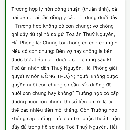
HÔN NHÂN VÀ GIA ĐÌNH
GIẤY PHÉP CON
ĐĂNG KÝ XE
Trường hợp ly hôn đồng thuận (thuận tình), cả
ĐẤT ĐAI
hai bên phải cần đồng ý các nội dung dưới đây:
LAO ĐỘNG
HÀNH CHÍNH
HÀNH CHÍNH
HÌNH SỰ
- Trường hợp không có con chung: vợ chồng
SỞ HỮU TRÍ TUỆ
ghi đầy đủ tại hồ sơ gửi Toà án Thuỷ Nguyên,
HÌNH SỰ
DOANH NGHIỆP
HỢP ĐỒNG
Hải Phòng là: Chúng tôi không có con chung -
THUẾ - BẢO HIỂM
HÔN NHÂN - GIA ĐÌNH
Nếu có con chung: Bên vợ hay chồng là bên
HỘ KINH DOANH
TỐ TỤNG
được trực tiếp nuôi dưỡng con chung sau khi
LAO ĐỘNG
SỞ HỮU TRÍ TUỆ
KHÁC
Toà án nhân dân Thuỷ Nguyên, Hải Phòng giải
quyết ly hôn ĐỒNG THUẬN; người không được
SỞ HỮU TRÍ TUỆ
LÝ LỊCH TƯ PHÁP
quyền nuôi con chung có cần cấp dưỡng để
THỪA KẾ - DI CHÚC
nuôi con chung hay không? Trường hợp có cấp
TRÍCH LỤC HỘ TỊCH
dưỡng nuôi con chung thì số tiền ghi rõ là cụ
THUẾ VÀ KẾ TOÁN
CÔNG BỐ SẢN PHẨM
thể bao nhiêu tiền mỗi tháng. Còn Trường hợp
không cấp dưỡng nuôi con bắt buộc thoả thuận
GIẤY PHÉP LAO ĐỘNG
đầy đủ trong hồ sơ nộp Toà Thuỷ Nguyên, Hải