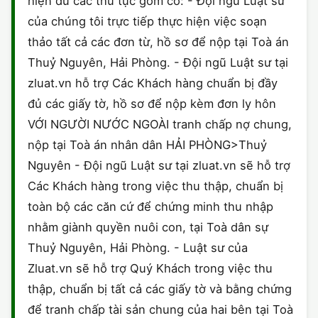
hiện đủ các thủ tục gồm có: - Đội ngũ Luật sư
của chúng tôi trực tiếp thực hiện việc soạn
thảo tất cả các đơn từ, hồ sơ để nộp tại Toà án
Thuỷ Nguyên, Hải Phòng. - Đội ngũ Luật sư tại
zluat.vn hỗ trợ Các Khách hàng chuẩn bị đầy
đủ các giấy tờ, hồ sơ để nộp kèm đơn ly hôn
VỚI NGƯỜI NƯỚC NGOÀI tranh chấp nợ chung,
nộp tại Toà án nhân dân HẢI PHÒNG>Thuỷ
Nguyên - Đội ngũ Luật sư tại zluat.vn sẽ hỗ trợ
Các Khách hàng trong việc thu thập, chuẩn bị
toàn bộ các căn cứ để chứng minh thu nhập
nhằm giành quyền nuôi con, tại Toà dân sự
Thuỷ Nguyên, Hải Phòng. - Luật sư của
Zluat.vn sẽ hỗ trợ Quý Khách trong việc thu
thập, chuẩn bị tất cả các giấy tờ và bằng chứng
để tranh chấp tài sản chung của hai bên tại Toà