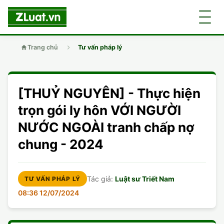
Trang chủ
Tư vấn pháp lý
GIỚI THIỆU
[THUỶ NGUYÊN] - Thực hiện
LUẬT SƯ
DÂN SỰ
trọn gói ly hôn VỚI NGƯỜI
NƯỚC NGOÀI tranh chấp nợ
CHUYÊN VIÊN
DOANH NGHIỆP
DÂN SỰ
chung - 2024
TUYỂN DỤNG
ĐẤT ĐAI
DỊCH VỤ
SOẠN ĐƠN
Tác giả:
Luật sư Triết Nam
TƯ VẤN PHÁP LÝ
GIẤY PHÉP CON
DOANH NGHIỆP
DI CHÚC
LY HÔN
08:36 12/07/2024
HÌNH SỰ
ĐẤT ĐAI
VISA
DÂN SỰ