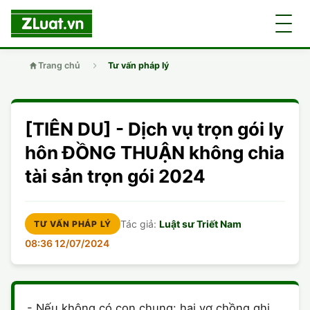
Trang chủ
Tư vấn pháp lý
GIỚI THIỆU
[TIÊN DU] - Dịch vụ trọn gói ly
LUẬT SƯ
DÂN SỰ
hôn ĐỒNG THUẬN không chia
tài sản trọn gói 2024
CHUYÊN VIÊN
DOANH NGHIỆP
DÂN SỰ
TUYỂN DỤNG
ĐẤT ĐAI
DỊCH VỤ
SOẠN ĐƠN
Tác giả:
Luật sư Triết Nam
TƯ VẤN PHÁP LÝ
08:36 12/07/2024
GIẤY PHÉP CON
DOANH NGHIỆP
DI CHÚC
LY HÔN
HÌNH SỰ
ĐẤT ĐAI
VISA
DÂN SỰ
- Nếu không có con chung: hai vợ chồng ghi