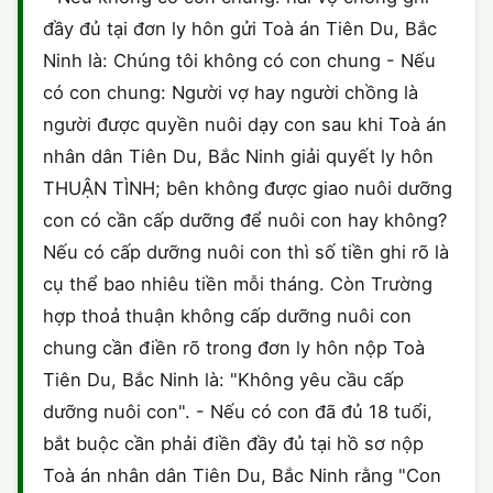
HÔN NHÂN VÀ GIA ĐÌNH
GIẤY PHÉP CON
đầy đủ tại đơn ly hôn gửi Toà án Tiên Du, Bắc
ĐĂNG KÝ XE
ĐẤT ĐAI
Ninh là: Chúng tôi không có con chung - Nếu
LAO ĐỘNG
HÀNH CHÍNH
HÀNH CHÍNH
HÌNH SỰ
có con chung: Người vợ hay người chồng là
người được quyền nuôi dạy con sau khi Toà án
SỞ HỮU TRÍ TUỆ
HÌNH SỰ
DOANH NGHIỆP
HỢP ĐỒNG
nhân dân Tiên Du, Bắc Ninh giải quyết ly hôn
THUẾ - BẢO HIỂM
HÔN NHÂN - GIA ĐÌNH
THUẬN TÌNH; bên không được giao nuôi dưỡng
HỘ KINH DOANH
TỐ TỤNG
con có cần cấp dưỡng để nuôi con hay không?
LAO ĐỘNG
SỞ HỮU TRÍ TUỆ
Nếu có cấp dưỡng nuôi con thì số tiền ghi rõ là
KHÁC
cụ thể bao nhiêu tiền mỗi tháng. Còn Trường
SỞ HỮU TRÍ TUỆ
LÝ LỊCH TƯ PHÁP
hợp thoả thuận không cấp dưỡng nuôi con
chung cần điền rõ trong đơn ly hôn nộp Toà
THỪA KẾ - DI CHÚC
TRÍCH LỤC HỘ TỊCH
Tiên Du, Bắc Ninh là: "Không yêu cầu cấp
THUẾ VÀ KẾ TOÁN
dưỡng nuôi con". - Nếu có con đã đủ 18 tuổi,
CÔNG BỐ SẢN PHẨM
bắt buộc cần phải điền đầy đủ tại hồ sơ nộp
GIẤY PHÉP LAO ĐỘNG
Toà án nhân dân Tiên Du, Bắc Ninh rằng "Con