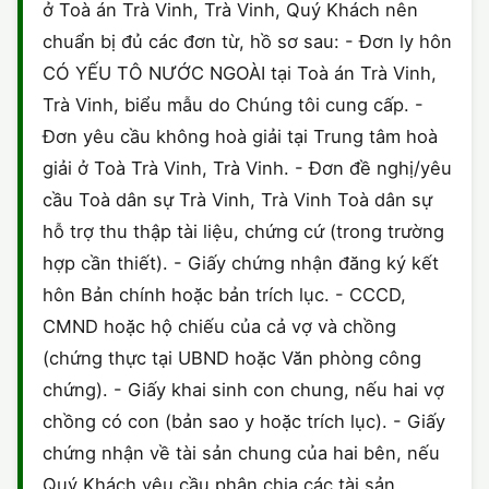
ở Toà án Trà Vinh, Trà Vinh, Quý Khách nên
chuẩn bị đủ các đơn từ, hồ sơ sau: - Đơn ly hôn
CÓ YẾU TÔ NƯỚC NGOÀI tại Toà án Trà Vinh,
Trà Vinh, biểu mẫu do Chúng tôi cung cấp. -
Đơn yêu cầu không hoà giải tại Trung tâm hoà
giải ở Toà Trà Vinh, Trà Vinh. - Đơn đề nghị/yêu
cầu Toà dân sự Trà Vinh, Trà Vinh Toà dân sự
hỗ trợ thu thập tài liệu, chứng cứ (trong trường
hợp cần thiết). - Giấy chứng nhận đăng ký kết
hôn Bản chính hoặc bản trích lục. - CCCD,
CMND hoặc hộ chiếu của cả vợ và chồng
(chứng thực tại UBND hoặc Văn phòng công
chứng). - Giấy khai sinh con chung, nếu hai vợ
chồng có con (bản sao y hoặc trích lục). - Giấy
chứng nhận về tài sản chung của hai bên, nếu
Quý Khách yêu cầu phân chia các tài sản