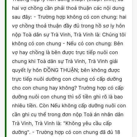
HÔN NHÂN VÀ GIA ĐÌNH
GIẤY PHÉP CON
hai vợ chồng cần phải thoả thuận các nội dung
ĐĂNG KÝ XE
ĐẤT ĐAI
sau đây: - Trường hợp không có con chung: hai
LAO ĐỘNG
HÀNH CHÍNH
HÀNH CHÍNH
HÌNH SỰ
vợ chồng thoả thuận đầy đủ trong hồ sơ ly hôn
nộp Toà dân sự Trà Vinh, Trà Vinh là: Chúng tôi
SỞ HỮU TRÍ TUỆ
HÌNH SỰ
DOANH NGHIỆP
HỢP ĐỒNG
không có con chung - Nếu có con chung: Bên
THUẾ - BẢO HIỂM
HÔN NHÂN - GIA ĐÌNH
vợ hay chồng là bên được trực tiếp nuôi con
HỘ KINH DOANH
TỐ TỤNG
chung khi Toà dân sự Trà Vinh, Trà Vinh giải
LAO ĐỘNG
SỞ HỮU TRÍ TUỆ
quyết ly hôn ĐỒNG THUẬN; bên không được
KHÁC
trực tiếp nuôi dưỡng con chung có cấp dưỡng
SỞ HỮU TRÍ TUỆ
LÝ LỊCH TƯ PHÁP
cho con chung hay không? Trường hợp có cấp
dưỡng nuôi con chung thì số tiền ghi rõ là bao
THỪA KẾ - DI CHÚC
TRÍCH LỤC HỘ TỊCH
nhiêu tiền. Còn Nếu không cấp dưỡng nuôi con
THUẾ VÀ KẾ TOÁN
cần ghi cụ thể trong đơn nộp Toà án nhân dân
CÔNG BỐ SẢN PHẨM
Trà Vinh, Trà Vinh là: "Không yêu cầu cấp
GIẤY PHÉP LAO ĐỘNG
dưỡng". - Trường hợp có con chung đã đủ 18