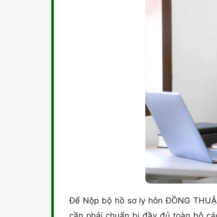
Để Nộp bộ hồ sơ ly hôn ĐỒNG THUẬN
cần phải chuẩn bị đầy đủ toàn bộ c