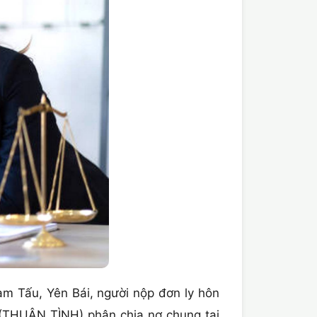
 Tấu, Yên Bái, người nộp đơn ly hôn
 (THUẬN TÌNH) phân chia nợ chung tại