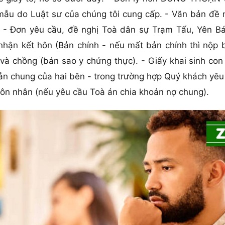
ẫu do Luật sư của chúng tôi cung cấp. - Văn bản đề ng
 - Đơn yêu cầu, đề nghị Toà dân sự Trạm Tấu, Yên Bái 
hận kết hôn (Bản chính - nếu mất bản chính thì nộp b
à chồng (bản sao y chứng thực). - Giấy khai sinh con
 sản chung của hai bên - trong trường hợp Quý khách yêu 
hôn nhân (nếu yêu cầu Toà án chia khoản nợ chung).