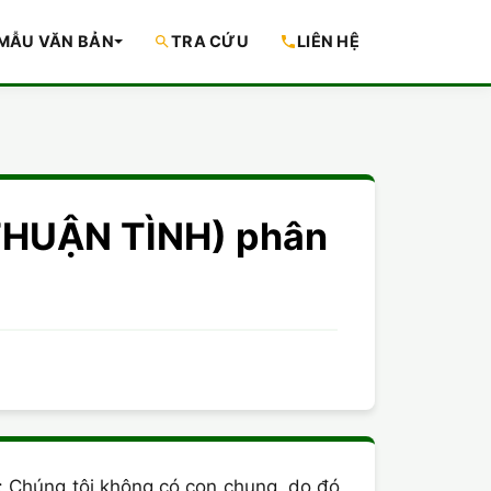
MẪU VĂN BẢN
TRA CỨU
LIÊN HỆ
THUẬN TÌNH) phân
à: Chúng tôi không có con chung, do đó