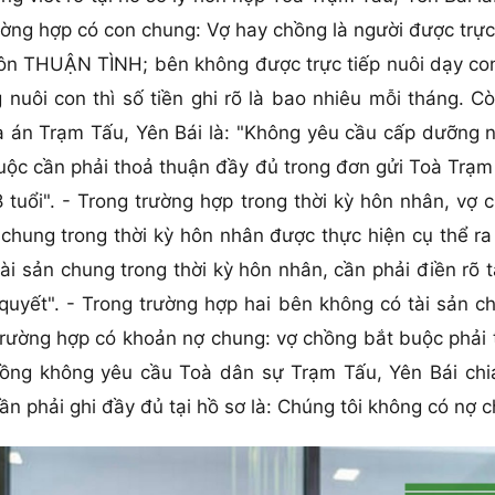
ường hợp có con chung: Vợ hay chồng là người được trực
 hôn THUẬN TÌNH; bên không được trực tiếp nuôi dạy c
uôi con thì số tiền ghi rõ là bao nhiêu mỗi tháng. 
oà án Trạm Tấu, Yên Bái là: "Không yêu cầu cấp dưỡng 
buộc cần phải thoả thuận đầy đủ trong đơn gửi Toà Trạ
8 tuổi". - Trong trường hợp trong thời kỳ hôn nhân, vợ
n chung trong thời kỳ hôn nhân được thực hiện cụ thể 
ài sản chung trong thời kỳ hôn nhân, cần phải điền rõ t
quyết". - Trong trường hợp hai bên không có tài sản c
g trường hợp có khoản nợ chung: vợ chồng bắt buộc phải
chồng không yêu cầu Toà dân sự Trạm Tấu, Yên Bái ch
ần phải ghi đầy đủ tại hồ sơ là: Chúng tôi không có nợ 