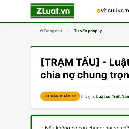
VỀ CHÚNG T
Trang chủ
Tư vấn pháp lý
[TRẠM TẤU] - Luậ
chia nợ chung trọ
Tác giả:
Luật sư Triết Na
TƯ VẤN PHÁP LÝ
- Nếu không có con chung: hai vợ chồn