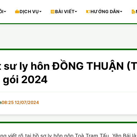
ÔI
DỊCH VỤ
BÀI VIẾT
HƯỚNG DẪN
t sư ly hôn ĐỒNG THUẬN (
n gói 2024
m
08:25 12/07/2024
g viết rõ tại hồ sơ ly hôn nộp Toà Trạm Tấu, Yên Bái l