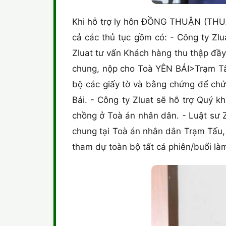
Khi hỗ trợ ly hôn ĐỒNG THUẬN (THUẬN
cả các thủ tục gồm có: - Công ty Zl
Zluat tư vấn Khách hàng thu thập đầ
chung, nộp cho Toà YÊN BÁI>Trạm Tấu
bộ các giấy tờ và bằng chứng để chứ
Bái. - Công ty Zluat sẽ hỗ trợ Quý k
chồng ở Toà án nhân dân. - Luật sư 
chung tại Toà án nhân dân Trạm Tấu, 
tham dự toàn bộ tất cả phiên/buổi làm 