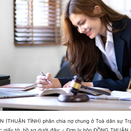
 (THUẬN TÌNH) phân chia nợ chung ở Toà dân sự Trạm
ác giấy tờ, hồ sơ dưới đây: - Đơn ly hôn ĐỒNG THUẬN