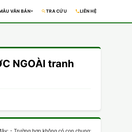
MẪU VĂN BẢN
TRA CỨU
LIÊN HỆ
ỚC NGOÀI tranh
 đây: - Trường hợp không có con chung: