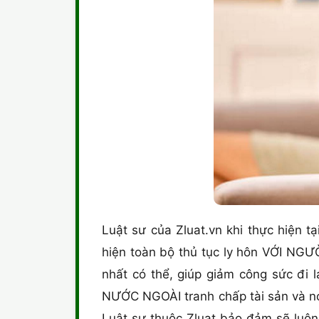
Luật sư của Zluat.vn khi thực hiện tạ
hiện toàn bộ thủ tục ly hôn VỚI NGƯ
nhất có thể, giúp giảm công sức đi l
NƯỚC NGOÀI tranh chấp tài sản và nợ 
Luật sư thuộc Zluat bảo đảm sẽ luôn