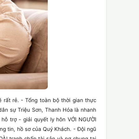
ẽ rất rẻ. - Tổng toàn bộ thời gian thực
dân sự Triệu Sơn, Thanh Hóa là nhanh
- hỗ trợ - giải quyết ly hôn VỚI NGƯỜI
g tin, hồ sơ của Quý Khách. - Đội ngũ
ÀI tranh chấp tài sản và nợ chung tại