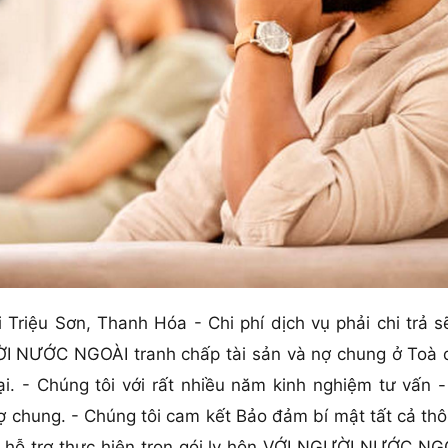
i Triệu Sơn, Thanh Hóa - Chi phí dịch vụ phải chi trả s
ỜI NƯỚC NGOÀI tranh chấp tài sản và nợ chung ở Toà 
ại. - Chúng tôi với rất nhiều năm kinh nghiệm tư vấn 
chung. - Chúng tôi cam kết Bảo đảm bí mật tất cả thôn
 hỗ trợ thực hiện trọn gói ly hôn VỚI NGƯỜI NƯỚC NGO