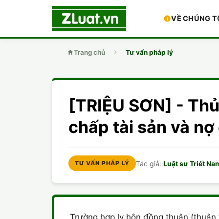
VỀ CHÚNG T
Trang chủ
Tư vấn pháp lý
[TRIỆU SƠN] - Th
chấp tài sản và n
Tác giả:
Luật sư Triết Na
TƯ VẤN PHÁP LÝ
Trường hợp ly hôn đồng thuận (thuận 