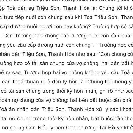
ộp Toà dân sự Triệu Sơn, Thanh Hóa là: Chúng tôi kh
 trực tiếp nuôi con chung sau khi Toà Triệu Sơn, Tha
 cấp dưỡng nuôi người con hay không? Trường hợp có cấ
ng. Còn Trường hợp không cấp dưỡng nuôi con cần phải 
g yêu cầu cấp dưỡng nuôi con chung". - Trường hợp có c
 nhân dân Triệu Sơn, Thanh Hóa như sau: "Con chung củ
rường hợp có tài sản chung của vợ chồng, hai bên bắt b
hể ra sao. Trường hợp hai vợ chồng không yêu cầu Toà 
 cần thoả thuận rõ ở đơn ly hôn là "Chúng tôi không yê
có tài sản chung trong thời kỳ hôn nhân, ghi rõ như sa
hoản nợ chung của vợ chồng: hai bên bắt buộc cần phải 
oà án nhân dân Triệu Sơn, Thanh Hóa xử lý các khoản
 tại nợ chung trong thời kỳ hôn nhân, bắt buộc cần th
ó nợ chung Còn Nếu ly hôn Đơn phương, Tại Hồ sơ khởi