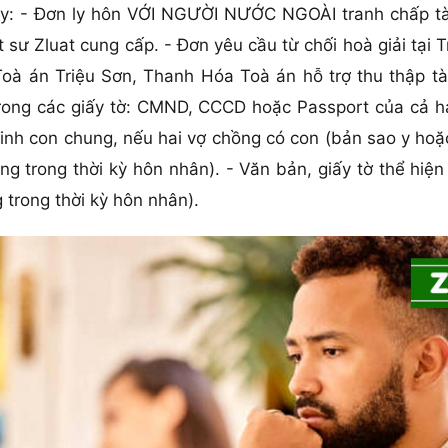
ây: - Đơn ly hôn VỚI NGƯỜI NƯỚC NGOÀI tranh chấp tà
ư Zluat cung cấp. - Đơn yêu cầu từ chối hoà giải tại T
oà án Triệu Sơn, Thanh Hóa Toà án hỗ trợ thu thập tài
trong các giấy tờ: CMND, CCCD hoặc Passport của cả h
nh con chung, nếu hai vợ chồng có con (bản sao y hoặc t
ng trong thời kỳ hôn nhân). - Văn bản, giấy tờ thể hi
 trong thời kỳ hôn nhân).