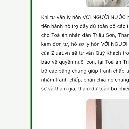
Khi tư vấn ly hôn VỚI NGƯỜI NƯỚC NG
tiến hành hỗ trợ đầy đủ toàn bộ các t
cho Toà án nhân dân Triệu Sơn, Than
kèm đơn từ, hồ sơ ly hôn VỚI NGƯỜI
của Zluat.vn sẽ tư vấn Quý Khách tr
bảo vệ quyền nuôi con, tại Toà án Tr
bộ các bằng chứng giúp tranh chấp tà
nhằm tranh chấp, phân chia nợ chung 
sơ và tham gia, tham dự toàn bộ phiên