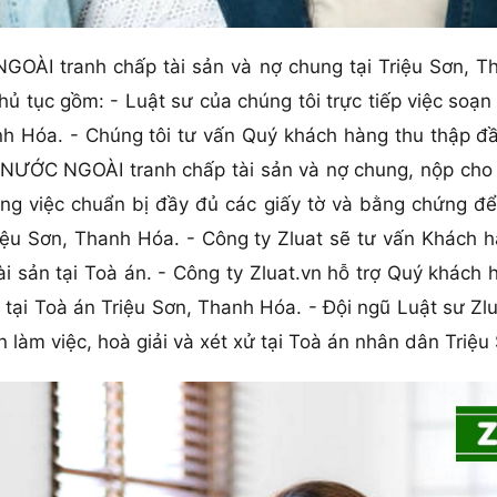
OÀI tranh chấp tài sản và nợ chung tại Triệu Sơn, Th
hủ tục gồm: - Luật sư của chúng tôi trực tiếp việc soạn
h Hóa. - Chúng tôi tư vấn Quý khách hàng thu thập đầy
 NƯỚC NGOÀI tranh chấp tài sản và nợ chung, nộp ch
ong việc chuẩn bị đầy đủ các giấy tờ và bằng chứng đ
iệu Sơn, Thanh Hóa. - Công ty Zluat sẽ tư vấn Khách h
i sản tại Toà án. - Công ty Zluat.vn hỗ trợ Quý khách
tại Toà án Triệu Sơn, Thanh Hóa. - Đội ngũ Luật sư Zl
 làm việc, hoà giải và xét xử tại Toà án nhân dân Triệ