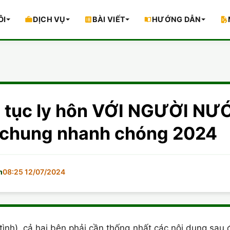
ÔI
DỊCH VỤ
BÀI VIẾT
HƯỚNG DẪN
ủ tục ly hôn VỚI NGƯỜI NƯ
ợ chung nhanh chóng 2024
m
08:25 12/07/2024
tình), cả hai bên phải cần thống nhất các nội dung sau