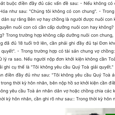
bắt buộc điền đầy đủ các vấn đề sau: - Nếu không có c
Hóa như sau: "Chúng tôi không có con chung". - Trong
à dân sự rằng Bên vợ hay chồng là người được nuôi con 
uyền nuôi con có cần cấp dưỡng nuôi con hay không? 
ng? Trong trường hợp không cấp dưỡng nuôi con chung, 
 đã đủ 18 tuổi trở lên, cần phải ghi đầy đủ tại Đơn khở
 quyết". - Trong trường hợp có tài sản chung vợ chồng
 xử lý ra sao. Nếu người nộp đơn khởi kiện không cần To
i ghi cụ thể là "Tôi không yêu cầu Quý Toà giải quyết."
ần điền đầy đủ như sau: "Tôi không yêu cầu Quý Toà án
rong thời kỳ hôn nhân, bên nộp hồ sơ khởi kiện cần điề
không yêu cầu Toà án nhân dân vợ hoặc chồng chia các 
ời kỳ hôn nhân, cần ghi rõ như sau:: Trong thời kỳ hôn 