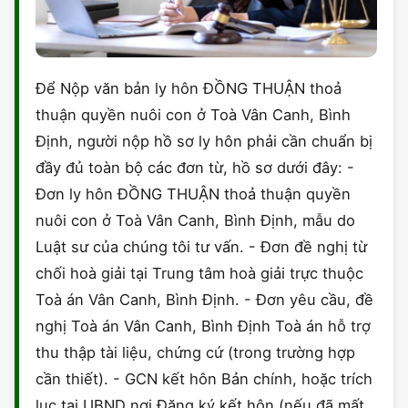
Để Nộp văn bản ly hôn ĐỒNG THUẬN thoả
thuận quyền nuôi con ở Toà Vân Canh, Bình
Định, người nộp hồ sơ ly hôn phải cần chuẩn bị
đầy đủ toàn bộ các đơn từ, hồ sơ dưới đây: -
Đơn ly hôn ĐỒNG THUẬN thoả thuận quyền
nuôi con ở Toà Vân Canh, Bình Định, mẫu do
Luật sư của chúng tôi tư vấn. - Đơn đề nghị từ
chối hoà giải tại Trung tâm hoà giải trực thuộc
Toà án Vân Canh, Bình Định. - Đơn yêu cầu, đề
nghị Toà án Vân Canh, Bình Định Toà án hỗ trợ
thu thập tài liệu, chứng cứ (trong trường hợp
cần thiết). - GCN kết hôn Bản chính, hoặc trích
lục tại UBND nơi Đăng ký kết hôn (nếu đã mất