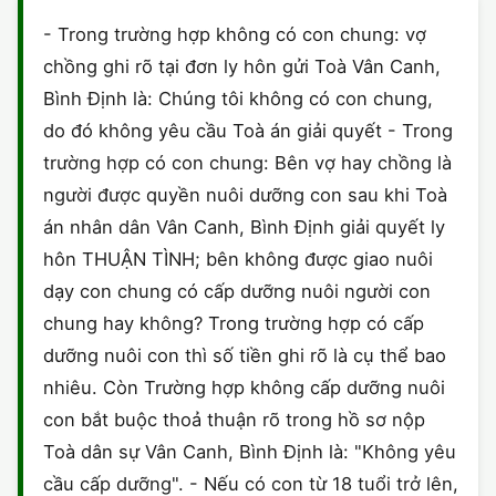
HÔN NHÂN VÀ GIA ĐÌNH
GIẤY PHÉP CON
ĐĂNG KÝ XE
- Trong trường hợp không có con chung: vợ
HÌNH SỰ
chồng ghi rõ tại đơn ly hôn gửi Toà Vân Canh,
LAO ĐỘNG
HÀNH CHÍNH
HÀNH CHÍNH
HỢP ĐỒNG
Bình Định là: Chúng tôi không có con chung,
SỞ HỮU TRÍ TUỆ
do đó không yêu cầu Toà án giải quyết - Trong
HÌNH SỰ
DOANH NGHIỆP
LY HÔN
trường hợp có con chung: Bên vợ hay chồng là
THUẾ - BẢO HIỂM
HÔN NHÂN - GIA ĐÌNH
người được quyền nuôi dưỡng con sau khi Toà
HỘ KINH DOANH
MẪU KHÁC
án nhân dân Vân Canh, Bình Định giải quyết ly
LAO ĐỘNG
SỞ HỮU TRÍ TUỆ
TỐ TỤNG
hôn THUẬN TÌNH; bên không được giao nuôi
dạy con chung có cấp dưỡng nuôi người con
SỞ HỮU TRÍ TUỆ
LÝ LỊCH TƯ PHÁP
chung hay không? Trong trường hợp có cấp
THỪA KẾ - DI CHÚC
dưỡng nuôi con thì số tiền ghi rõ là cụ thể bao
TRÍCH LỤC HỘ TỊCH
nhiêu. Còn Trường hợp không cấp dưỡng nuôi
THUẾ VÀ KẾ TOÁN
CÔNG BỐ SẢN PHẨM
con bắt buộc thoả thuận rõ trong hồ sơ nộp
Toà dân sự Vân Canh, Bình Định là: "Không yêu
GIẤY PHÉP LAO ĐỘNG
cầu cấp dưỡng". - Nếu có con từ 18 tuổi trở lên,