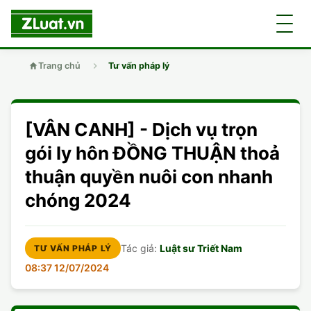
Trang chủ
Tư vấn pháp lý
GIỚI THIỆU
[VÂN CANH] - Dịch vụ trọn
LUẬT SƯ
DÂN SỰ
gói ly hôn ĐỒNG THUẬN thoả
thuận quyền nuôi con nhanh
CHUYÊN VIÊN
DOANH NGHIỆP
DÂN SỰ
chóng 2024
TUYỂN DỤNG
ĐẤT ĐAI
DỊCH VỤ
SOẠN ĐƠN
Tác giả:
Luật sư Triết Nam
TƯ VẤN PHÁP LÝ
GIẤY PHÉP CON
DOANH NGHIỆP
DI CHÚC
DÂN SỰ
08:37 12/07/2024
HÌNH SỰ
ĐẤT ĐAI
VISA
ĐẤT ĐAI