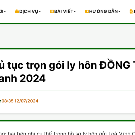
ÔI
DỊCH VỤ
BÀI VIẾT
HƯỚNG DẪN
 tục trọn gói ly hôn ĐỒNG
hanh 2024
m
08:35 12/07/2024
g: hai bên ghi cụ thể trong hồ sơ ly hôn gửi Toà Vĩnh 