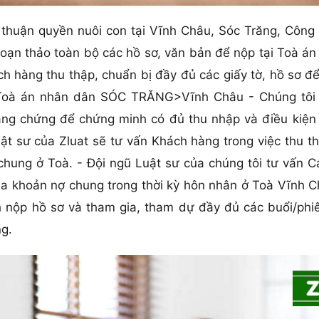
huận quyền nuôi con tại Vĩnh Châu, Sóc Trăng, Công t
soạn thảo toàn bộ các hồ sơ, văn bản để nộp tại Toà á
ách hàng thu thập, chuẩn bị đầy đủ các giấy tờ, hồ s
i Toà án nhân dân SÓC TRĂNG>Vĩnh Châu - Chúng tôi 
bằng chứng để chứng minh có đủ thu nhập và điều kiện 
t sư của Zluat sẽ tư vấn Khách hàng trong việc thu th
 chung ở Toà. - Đội ngũ Luật sư của chúng tôi tư vấn 
a khoản nợ chung trong thời kỳ hôn nhân ở Toà Vĩnh Ch
nộp hồ sơ và tham gia, tham dự đầy đủ các buổi/phiên
g.