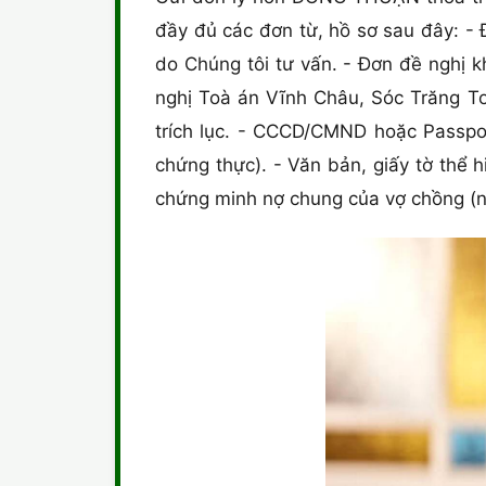
đầy đủ các đơn từ, hồ sơ sau đây: -
do Chúng tôi tư vấn. - Đơn đề nghị k
nghị Toà án Vĩnh Châu, Sóc Trăng Toà
trích lục. - CCCD/CMND hoặc Passpor
chứng thực). - Văn bản, giấy tờ thể h
chứng minh nợ chung của vợ chồng (n