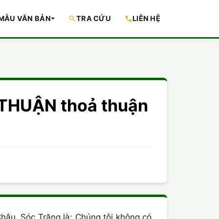
MẪU VĂN BẢN
TRA CỨU
LIÊN HỆ
 THUẬN thoả thuận
Châu, Sóc Trăng là: Chúng tôi không có