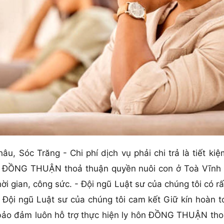
hâu, Sóc Trăng - Chi phí dịch vụ phải chi trả là tiết ki
ôn ĐỒNG THUẬN thoả thuận quyền nuôi con ở Toà Vĩnh 
thời gian, công sức. - Đội ngũ Luật sư của chúng tôi có 
ội ngũ Luật sư của chúng tôi cam kết Giữ kín hoàn toà
 bảo đảm luôn hỗ trợ thực hiện ly hôn ĐỒNG THUẬN tho