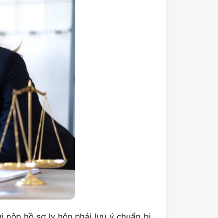
nộp hồ sơ ly hôn phải lưu ý chuẩn bị