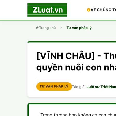
VỀ CHÚNG T
Trang chủ
Tư vấn pháp lý
[VĨNH CHÂU] - Thủ
quyền nuôi con n
Tác giả:
Luật sư Triết Na
TƯ VẤN PHÁP LÝ
- Trong trường hợp không có con chun