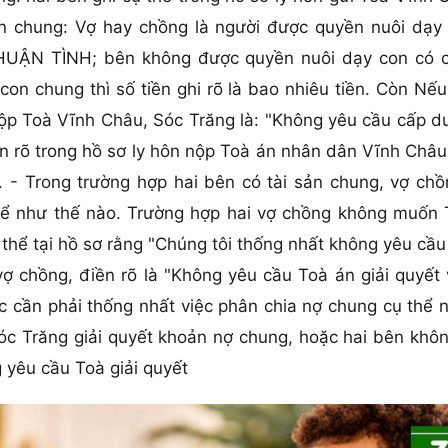
n chung: Vợ hay chồng là người được quyền nuôi dạy
 THUẬN TÌNH; bên không được quyền nuôi dạy con có 
con chung thì số tiền ghi rõ là bao nhiêu tiền. Còn N
 nộp Toà Vĩnh Châu, Sóc Trăng là: "Không yêu cầu cấp 
ền rõ trong hồ sơ ly hôn nộp Toà án nhân dân Vĩnh Châu
". - Trong trường hợp hai bên có tài sản chung, vợ ch
hể như thế nào. Trường hợp hai vợ chồng không muốn 
 thể tại hồ sơ rằng "Chúng tôi thống nhất không yêu cầu
ợ chồng, điền rõ là "Không yêu cầu Toà án giải quyết 
c cần phải thống nhất việc phân chia nợ chung cụ thể 
 Trăng giải quyết khoản nợ chung, hoặc hai bên không
g yêu cầu Toà giải quyết