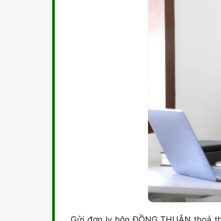
Gửi đơn ly hôn ĐỒNG THUẬN thoả thuậ