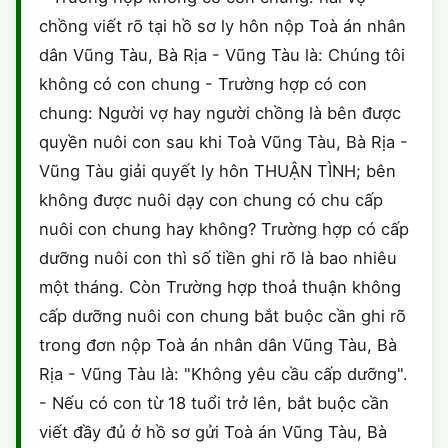
HÔN NHÂN VÀ GIA ĐÌNH
GIẤY PHÉP CON
chồng viết rõ tại hồ sơ ly hôn nộp Toà án nhân
ĐĂNG KÝ XE
ĐẤT ĐAI
dân Vũng Tàu, Bà Rịa - Vũng Tàu là: Chúng tôi
LAO ĐỘNG
HÀNH CHÍNH
HÀNH CHÍNH
HÌNH SỰ
không có con chung - Trường hợp có con
chung: Người vợ hay người chồng là bên được
SỞ HỮU TRÍ TUỆ
HÌNH SỰ
DOANH NGHIỆP
HỢP ĐỒNG
quyền nuôi con sau khi Toà Vũng Tàu, Bà Rịa -
THUẾ - BẢO HIỂM
HÔN NHÂN - GIA ĐÌNH
Vũng Tàu giải quyết ly hôn THUẬN TÌNH; bên
HỘ KINH DOANH
TỐ TỤNG
không được nuôi dạy con chung có chu cấp
LAO ĐỘNG
SỞ HỮU TRÍ TUỆ
nuôi con chung hay không? Trường hợp có cấp
KHÁC
dưỡng nuôi con thì số tiền ghi rõ là bao nhiêu
SỞ HỮU TRÍ TUỆ
LÝ LỊCH TƯ PHÁP
một tháng. Còn Trường hợp thoả thuận không
cấp dưỡng nuôi con chung bắt buộc cần ghi rõ
THỪA KẾ - DI CHÚC
TRÍCH LỤC HỘ TỊCH
trong đơn nộp Toà án nhân dân Vũng Tàu, Bà
THUẾ VÀ KẾ TOÁN
Rịa - Vũng Tàu là: "Không yêu cầu cấp dưỡng".
CÔNG BỐ SẢN PHẨM
- Nếu có con từ 18 tuổi trở lên, bắt buộc cần
GIẤY PHÉP LAO ĐỘNG
viết đầy đủ ở hồ sơ gửi Toà án Vũng Tàu, Bà