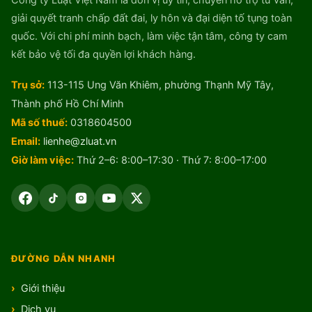
Công ty Luật Việt Nam là đơn vị uy tín, chuyên hỗ trợ tư vấn,
giải quyết tranh chấp đất đai, ly hôn và đại diện tố tụng toàn
quốc. Với chi phí minh bạch, làm việc tận tâm, công ty cam
kết bảo vệ tối đa quyền lợi khách hàng.
Trụ sở:
113-115 Ung Văn Khiêm, phường Thạnh Mỹ Tây,
Thành phố Hồ Chí Minh
Mã số thuế:
0318604500
Email:
lienhe@zluat.vn
Giờ làm việc:
Thứ 2–6: 8:00–17:30 · Thứ 7: 8:00–17:00
ĐƯỜNG DẪN NHANH
Giới thiệu
Dịch vụ