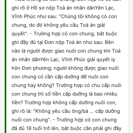
HÔN NHÂN VÀ GIA ĐÌNH
GIẤY PHÉP CON
ghi rõ ở Hồ sơ nộp Toà án nhân dânYên Lạc,
ĐĂNG KÝ XE
Vĩnh Phúc như sau: "Chúng tôi không có con
LAO ĐỘNG
HÀNH CHÍNH
HÀNH CHÍNH
chung, do đó không yêu cầu Toà án giải
quyết". - Trường hợp có con chung, bắt buộc
SỞ HỮU TRÍ TUỆ
HÌNH SỰ
DOANH NGHIỆP
ghi đầy đủ tại Đơn nộp Toà án như sau: Bên
THUẾ - BẢO HIỂM
HÔN NHÂN - GIA ĐÌNH
nào là người được giao nuôi con chung khi Toà
HỘ KINH DOANH
án nhân dânYên Lạc, Vĩnh Phúc giải quyết ly
LAO ĐỘNG
SỞ HỮU TRÍ TUỆ
hôn Đơn phương; người không được giao nuôi
con chung có cần cấp dưỡng để nuôi con
SỞ HỮU TRÍ TUỆ
LÝ LỊCH TƯ PHÁP
chung hay không? Trường hợp có chu cấp nuôi
con chung thì số tiền cấp dưỡng là bao nhiêu
THỪA KẾ - DI CHÚC
TRÍCH LỤC HỘ TỊCH
tiền? Trường hợp không cấp dưỡng nuôi con,
THUẾ VÀ KẾ TOÁN
ghi rõ là: "Không yêu cầu ông/bà … cấp dưỡng
CÔNG BỐ SẢN PHẨM
nuôi con chung". - Trường hợp có con chung
GIẤY PHÉP LAO ĐỘNG
đã đủ 18 tuổi trở lên, bắt buộc cần phải ghi đầy